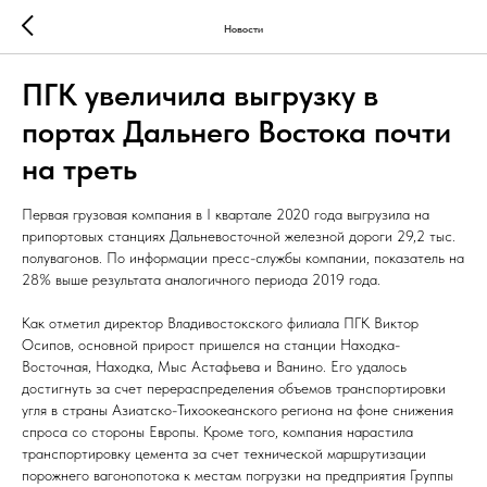
Новости
ПГК увеличила выгрузку в
портах Дальнего Востока почти
на треть
Первая грузовая компания в I квартале 2020 года выгрузила на
припортовых станциях Дальневосточной железной дороги 29,2 тыс.
полувагонов. По информации пресс-службы компании, показатель на
28% выше результата аналогичного периода 2019 года.
Как отметил директор Владивостокского филиала ПГК Виктор
Осипов, основной прирост пришелся на станции Находка-
Восточная, Находка, Мыс Астафьева и Ванино. Его удалось
достигнуть за счет перераспределения объемов транспортировки
угля в страны Азиатско-Тихоокеанского региона на фоне снижения
спроса со стороны Европы. Кроме того, компания нарастила
транспортировку цемента за счет технической маршрутизации
порожнего вагонопотока к местам погрузки на предприятия Группы