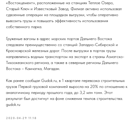
«Востокцемент», расположенные на станциях Теплое Озеро,
Старый Ключ и Известковый Завод. Филиал активно использовал
сдвоенные операции на площадках выгрузки, чтобы оперативно
вывозить грузы и повышать эффективность использования
собственного парка.
Груженые вагоны в адрес морских портов Дальнего Востока
следовали преимущественно со станций Западно-Сибирской и
Красноярской железных дорог. После выгрузки в портах грузы
направлялись водным транспортом на экспорт в страны Азиатско-
Тихоокеанского региона, а также в северные регионы Дальнего
Востока – Камчатка, Магадан.
Как ранее сообщал Gudok.ru, в 1 квартале перевозка строительных
грузов Первой грузовой компанией выросла на 20% по отношению к
аналогичному периоду прошлого года, до 3,2 млн тонн. Этот
результат был достигнут на фоне снижения темпов строительства.
gudok.ru
2020-04-29 11:18