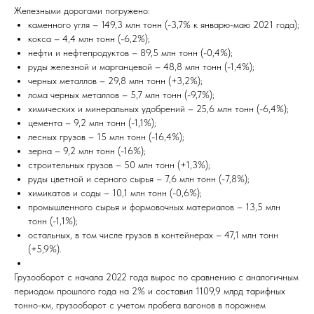
Железными дорогами погружено:
каменного угля – 149,3 млн тонн (-3,7% к январю-маю 2021 года);
кокса – 4,4 млн тонн (-6,2%);
нефти и нефтепродуктов – 89,5 млн тонн (-0,4%);
руды железной и марганцевой – 48,8 млн тонн (-1,4%);
черных металлов – 29,8 млн тонн (+3,2%);
лома черных металлов – 5,7 млн тонн (-9,7%);
химических и минеральных удобрений – 25,6 млн тонн (-6,4%);
цемента – 9,2 млн тонн (-1,1%);
лесных грузов – 15 млн тонн (-16,4%);
зерна – 9,2 млн тонн (-16%);
строительных грузов – 50 млн тонн (+1,3%);
руды цветной и серного сырья – 7,6 млн тонн (-7,8%);
химикатов и соды – 10,1 млн тонн (-0,6%);
промышленного сырья и формовочных материалов – 13,5 млн
тонн (-1,1%);
остальных, в том числе грузов в контейнерах – 47,1 млн тонн
(+5,9%).
Грузооборот с начала 2022 года вырос по сравнению с аналогичным
периодом прошлого года на 2% и составил 1109,9 млрд тарифных
тонно-км, грузооборот с учетом пробега вагонов в порожнем