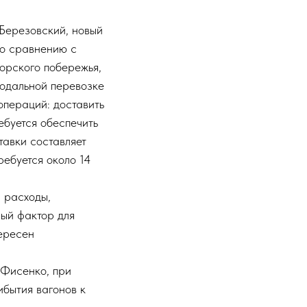
Березовский, новый
по сравнению с
орского побережья,
модальной перевозке
операций: доставить
ребуется обеспечить
тавки составляет
ребуется около 14
 расходы,
ый фактор для
тересен
 Фисенко, при
бытия вагонов к