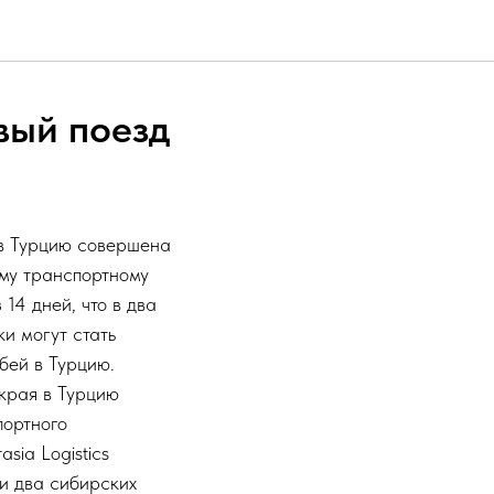
вый поезд
 в Турцию совершена
ому транспортному
14 дней, что в два
и могут стать
убей в Турцию.
края в Турцию
портного
sia Logistics
ли два сибирских