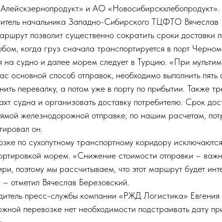
«Алейскзернопродукт» и АО «Новосибирскхлебопродукт».
итель начальника Западно-Сибирского ТЦФТО Вячеслав 
ршрут позволит существенно сократить сроки доставки 
бом, когда груз сначала транспортируется в порт Черном
я на судно и далее морем следует в Турцию. «При мульти
час основной способ отправок, необходимо выполнить пять 
лнить перевалку, а потом уже в порту по прибытии. Также т
хт судна и организовать доставку потребителю. Срок дос
рямой железнодорожной отправке, по нашим расчетам, пот
тировал он.
озке по сухопутному транспортному коридору исключаются
ортировкой морем. «Снижение стоимости отправки – важн
ри, поэтому мы рассчитываем, что этот маршрут будет ин
 – отметил Вячеслав Березовский.
одитель пресс-службы компании «РЖД Логистика» Евгения
жной перевозке нет необходимости подстраивать дату при