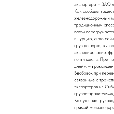
экспортера – ЗАО 
Как сообщил замест
железнодорожный ма
традиционным спосо
потом перегружаетс
в Турцию, а это сей
груз до порта, выпо
экспедирование, фра
почти месяц. При п
дней», – прокоммен
Вдобавок при перев
связанные с трансп
экспортеров из Сиби
грузоотправителям»,
Как уточняет руков
прямой железнодоро