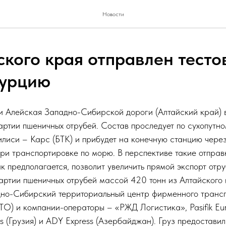
Новости
ского края отправлен тесто
Турцию
ии Алейская Западно-Сибирской дороги (Алтайский край)
партии пшеничных отрубей. Состав проследует по сухопутн
лиси – Карс (БТК) и прибудет на конечную станцию через 
ри транспортировке по морю. В перспективе такие отправк
ак предполагается, позволит увеличить прямой экспорт отр
артии пшеничных отрубей массой 420 тонн из Алтайского 
но-Сибирский территориальный центр фирменного транс
) и компании-операторы – «РЖД Логистика», Pasifik Eura
ics (Грузия) и ADY Express (Азербайджан). Груз предостави