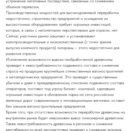
устранение негативных последствий, связанных со снижением
объемов перевозок.
Производственных мощностей для высокоуровневой переработки
недостаточно; строительство предприятий и оснащение их
высокоточным оборудованием требует огромных инвестиций,
которых, в связи с непонятными перспективами для отрасли, нет.
Сейчас участники рынка закупают и устанавливают
малопроизводительные и низкокачественные (с точки зрения
выпуска конечного продукта) пилорамы – этого недостаточно для
развития отрасли.
Исключение возможности вывоза необработанной древесины
приведет к невостребованности подвижного состава и снижению
спроса на продукцию крупнейших отечественных вагоностроителей
и металлургических предприятий. Это приведет к существенным
убыткам и даже к преждевременному списанию подвижного состава
операторов, поставит под угрозу бизнес- компаний, сделавших
огромные инвестиции в обновление парка на сети российских
железных дорог современными и инновационными вагонами, оставит
без заказов вагоностроительные предприятия.
Кроме того, при отсутствии возможности переработки древесины на
внутреннем рынке будет невозможен вывоз тонкомерной древесины.
Также невостребованность древесины в регионах и снижение
рентабельности всей лесозаготовки приведет к снижению доходов