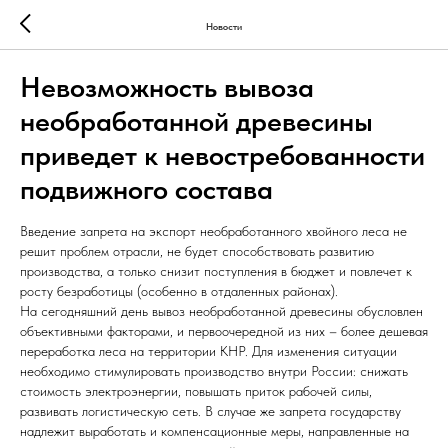
Новости
Невозможность вывоза
необработанной древесины
приведет к невостребованности
подвижного состава
Введение запрета на экспорт необработанного хвойного леса не
решит проблем отрасли, не будет способствовать развитию
производства, а только снизит поступления в бюджет и повлечет к
росту безработицы (особенно в отдаленных районах).
На сегодняшний день вывоз необработанной древесины обусловлен
объективными факторами, и первоочередной из них – более дешевая
переработка леса на территории КНР. Для изменения ситуации
необходимо стимулировать производство внутри России: снижать
стоимость электроэнергии, повышать приток рабочей силы,
развивать логистическую сеть. В случае же запрета государству
надлежит выработать и компенсационные меры, направленные на