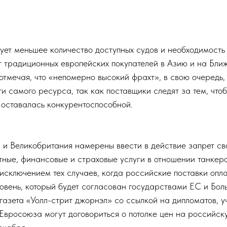
вует меньшее количество доступных судов и необходимость
т традиционных европейских покупателей в Азию и на Ближ
отмечая, что «непомерно высокий фрахт», в свою очередь,
и самого ресурса, так как поставщики следят за тем, что
 оставалась конкурентоспособной.
и Великобритания намерены ввести в действие запрет с
тные, финансовые и страховые услуги в отношении танкер
 исключением тех случаев, когда российские поставки опл
вень, который будет согласован государствами ЕС и Бол
газета «Уолл-стрит джорнэл» со ссылкой на дипломатов, 
 Евросоюза могут договориться о потолке цен на российск