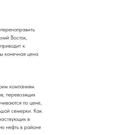
 перенаправить
ний Восток,
 приводит к
бы конечная цена
воим компаниям
ов, перевозящих
ачиваются по цене,
ьшой семерки. Как
участвующих в
ую нефть в районе