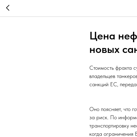
Цена неф
новых са
Стоимость фрахта су
владельцев танкеров
санкций ЕС, переда
Оно поясняет, что г
за риск. По информа
транспортировку не
когда ограничения Е