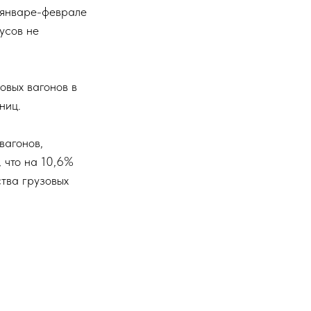
в январе-феврале
усов не
овых вагонов в
ниц.
вагонов,
, что на 10,6%
ства грузовых