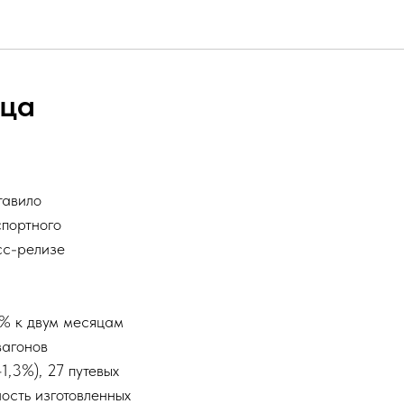
яца
тавило
спортного
сс-релизе
7% к двум месяцам
вагонов
1,3%), 27 путевых
ость изготовленных