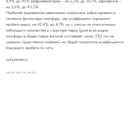
4,9%, до 45%, рефрижераторов – на 2,3%, до 30,7%, зерновозов –
на 2,6%, до 43,5%.
Наиболее выраженное увеличение показателя зафиксировано в
сегменте фитинговых платформ, где коэффициент порожнего
пробега вырос на 42,4%, до 4,7%, но с учетом их относительно
небольшого количества в структуре парка (доля всех родов
платформ в общем парке вагонов составляет около 5%) это не
слишком существенно повлияло на общий показатель коэффициента
порожнего пробега по сети.
rzd-partner.ru
2020-05-14 14:53