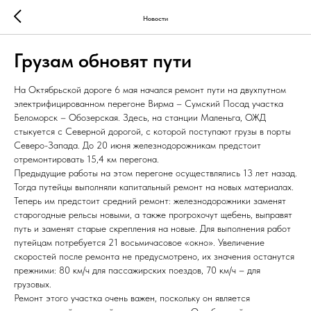
Новости
Грузам обновят пути
На Октябрьской дороге 6 мая начался ремонт пути на двухпутном
электрифицированном перегоне Вирма – Сумский Посад участка
Беломорск – Обозерская. Здесь, на станции Маленьга, ОЖД
стыкуется с Северной дорогой, с которой поступают грузы в порты
Северо-Запада. До 20 июня железнодорожникам предстоит
отремонтировать 15,4 км перегона.
Предыдущие работы на этом перегоне осуществлялись 13 лет назад.
Тогда путейцы выполняли капитальный ремонт на новых материалах.
Теперь им предстоит средний ремонт: железнодорожники заменят
старогодные рельсы новыми, а также прогрохочут щебень, выправят
путь и заменят старые скрепления на новые. Для выполнения работ
путейцам потребуется 21 восьмичасовое «окно». Увеличение
скоростей после ремонта не предусмотрено, их значения останутся
прежними: 80 км/ч для пассажирских поездов, 70 км/ч – для
грузовых.
Ремонт этого участка очень важен, поскольку он является