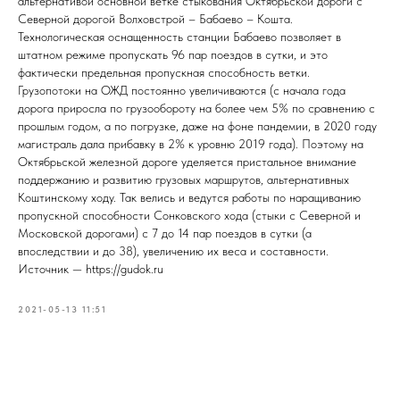
альтернативой основной ветке стыкования Октябрьской дороги с
Северной дорогой Волховстрой – Бабаево – Кошта.
Технологическая оснащенность станции Бабаево позволяет в
штатном режиме пропускать 96 пар поездов в сутки, и это
фактически предельная пропускная способность ветки.
Грузопотоки на ОЖД постоянно увеличиваются (с начала года
дорога приросла по грузообороту на более чем 5% по сравнению с
прошлым годом, а по погрузке, даже на фоне пандемии, в 2020 году
магистраль дала прибавку в 2% к уровню 2019 года). Поэтому на
Октябрьской железной дороге уделяется пристальное внимание
поддержанию и развитию грузовых маршрутов, альтернативных
Коштинскому ходу. Так велись и ведутся работы по наращиванию
пропускной способности Сонковского хода (стыки с Северной и
Московской дорогами) с 7 до 14 пар поездов в сутки (а
впоследствии и до 38), увеличению их веса и составности.
Источник — https://gudok.ru
2021-05-13 11:51