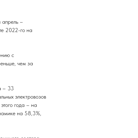
а апрель –
те 2022-го на
ению с
меньше, чем за
а – 33
альных электровозов
этого года – на
намике на 58,3%,