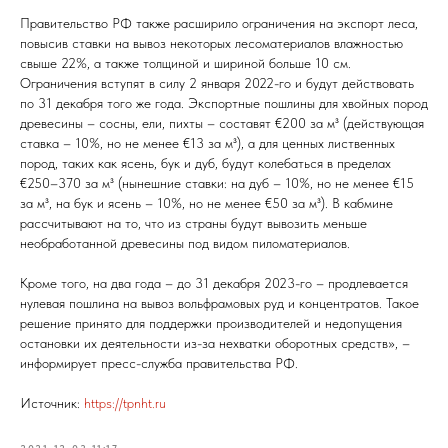
Правительство РФ также расширило ограничения на экспорт леса,
повысив ставки на вывоз некоторых лесоматериалов влажностью
свыше 22%, а также толщиной и шириной больше 10 см.
Ограничения вступят в силу 2 января 2022-го и будут действовать
по 31 декабря того же года. Экспортные пошлины для хвойных пород
древесины – сосны, ели, пихты – составят €200 за м³ (действующая
ставка – 10%, но не менее €13 за м³), а для ценных лиственных
пород, таких как ясень, бук и дуб, будут колебаться в пределах
€250–370 за м³ (нынешние ставки: на дуб – 10%, но не менее €15
за м³, на бук и ясень – 10%, но не менее €50 за м³). В кабмине
рассчитывают на то, что из страны будут вывозить меньше
необработанной древесины под видом пиломатериалов.
Кроме того, на два года – до 31 декабря 2023-го – продлевается
нулевая пошлина на вывоз вольфрамовых руд и концентратов. Такое
решение принято для поддержки производителей и недопущения
остановки их деятельности из-за нехватки оборотных средств», –
информирует пресс-служба правительства РФ.
Источник:
https://tpnht.ru