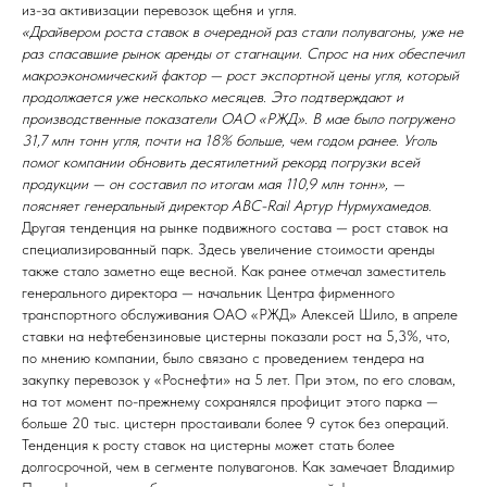
из-за активизации перевозок щебня и угля.
«Драйвером роста ставок в очередной раз стали полувагоны, уже не
раз спасавшие рынок аренды от стагнации. Спрос на них обеспечил
макроэкономический фактор — рост экспортной цены угля, который
продолжается уже несколько месяцев. Это подтверждают и
производственные показатели ОАО «РЖД». В мае было погружено
31,7 млн тонн угля, почти на 18% больше, чем годом ранее. Уголь
помог компании обновить десятилетний рекорд погрузки всей
продукции — он составил по итогам мая 110,9 млн тонн», —
поясняет генеральный директор ABC-Rail Артур Нурмухамедов.
Другая тенденция на рынке подвижного состава — рост ставок на
специализированный парк. Здесь увеличение стоимости аренды
также стало заметно еще весной. Как ранее отмечал заместитель
генерального директора — начальник Центра фирменного
транспортного обслуживания ОАО «РЖД» Алексей Шило, в апреле
ставки на нефтебензиновые цистерны показали рост на 5,3%, что,
по мнению компании, было связано с проведением тендера на
закупку перевозок у «Роснефти» на 5 лет. При этом, по его словам,
на тот момент по-прежнему сохранялся профицит этого парка —
больше 20 тыс. цистерн простаивали более 9 суток без операций.
Тенденция к росту ставок на цистерны может стать более
долгосрочной, чем в сегменте полувагонов. Как замечает Владимир