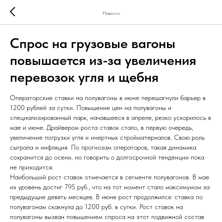
Новости
Спрос на грузовые вагоны
повышается из-за увеличения
перевозок угля и щебня
Операторские ставки на полувагоны в июне перешагнули барьер в
1200 рублей за сутки. Повышение цен на полувагоны и
специализированный парк, начавшееся в апреле, резко ускорилось в
мае и июне. Драйвером роста ставок стало, в первую очередь,
увеличение погрузки угля и инертных стройматериалов. Свою роль
сыграла и инфляция. По прогнозам операторов, такая динамика
сохранится до осени, но говорить о долгосрочной тенденции пока
не приходится.
Наибольший рост ставок отмечается в сегменте полувагонов. В мае
их уровень достиг 795 руб., что на тот момент стало максимумом за
предыдущие девять месяцев. В июне рост продолжился: ставка по
полувагонам скакнула до 1200 руб. в сутки. Рост ставок на
полувагоны вызван повышением спроса на этот подвижной состав