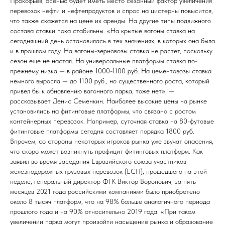
Прокофьев, осенью будет иметь место сезонный фактор увеличения
перевозок нефти и нефтепродуктов и спрос на цистерны повысится,
что также скажется на цене их аренды. На другие типы подвижного
состава ставки пока стабильны. «На крытые вагоны ставка на
сегодняшний день остановилась в тех значениях, в которых она была
и в прошлом году. На вагоны-зерновозы ставка не растет, поскольку
сезон еще не настал. На универсальные платформы ставка по-
прежнему низка — в районе 1000-1100 руб. На цементовозы ставка
немного выросла — до 1100 руб., но существенного роста, который
привел бы к обновлению вагонного парка, тоже нет», —
рассказывает Денис Семенкин. Наиболее высокие цены на рынке
установились на фитинговые платформы, что связано с ростом
контейнерных перевозок. Например, суточная ставка на 80-футовые
фитинговые платформы сегодня составляет порядка 1800 руб.
Впрочем, со стороны некоторых игроков рынка уже звучат опасения,
что скоро может возникнуть профицит фитинговых платформ. Как
заявил во время заседания Евразийского союза участников
железнодорожных грузовых перевозок (ЕСП), прошедшего на этой
неделе, генеральный директор ФГК Виктор Воронович, за пять
месяцев 2021 года российскими компаниями было приобретено
около 8 тысяч платформ, что на 98% больше аналогичного периода
прошлого года и на 90% относительно 2019 года. «При таком
увеличении парка могут произойти насыщение рынка и образование