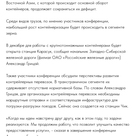
Восточной Азии, с которой происходит основной оборот
контейнеров, продолжает сохраняться их дефицит.
Среди видов грузов, по мнению участников конференции,
наибольший рост контейнеризации будет происходить в сегменте
зерна.
В декабре для работы с крупнотоннажными контейнерами будет
открыта станция Карасук, сообщил начальник Западно-Сибирской
железной дороги (филиал ОАО «Российские железные дороги»)
Александр Грицай.
Также участники конференции обсудили перспективы развития
контрейлерных перевозок. В трансграничном сегменте их
сдерживает отсутствие нормативной базы. По словам Александра
Грицая, для организации контрейлерных перевозок необходимы
маршрутные отправки и соответствующая инфраструктура для
погрузки-разгрузки поездов. Сейчас она создается на станции Чик.
«Когда мы идем навстречу друг другу, как в этом году, то задачи
реализуются. Мы продолжим работу, что позволит улучшить качество
предоставления услуги», - сказал в завершение конференции