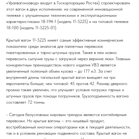
«Уралвагонзавод» входит в Госкорпорацию Ростех) спроектировали
этот вагон в двух исполнениях: на современной инновационной
тележке с улучшенными техническими и эксплуатационными
характеристиками 18-194-1 (модель 11-5225) и на типовой тележке
18-100 (модель 11-5225-01).
Крытый вагон 11-5225 имеет самые эффективные коммерческие
показатели среди аналогов для паллетных перевозок
пакетированных и тарно-штучных грузов. Также в нем можно
перевозить сыпучие грузы с загрузкой через верхние люки. Главным
конкурентным преимуществом нового изделия УВЗ является
увеличенный полезный объем кузова – до 177 м3. За счет
внутренней длины тагильский крытый вагон вмещает на три
европаллеты больше, чем типовой: 45 против 42. Размер дверного
проема также увеличен, что улучшает условия погрузки тарных и
штучных грузов при помощи погрузчиков. Грузоподъемность вагона
составляет 72 тонны.
- Сегодня безусловным мировым трендом являются контейнерные
перевозки. Но крытые вагоны – это нишевый продукт,
востребованный многими операторами как в текущей деятельности,
так и в условиях реновации подвижного состава. Крытый вагон не