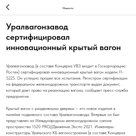
Новости
Уралвагонзавод
сертифицировал
инновационный крытый вагон
Уралвагонзавод (в составе Концерна УВЗ входит в Госкорпорацию
Ростех) сертифицировал инновационный крытый вагон модели 11-
5225. Он успешно прошел все испытания. Регистром сертификации
на федеральном железнодорожном транспорте выдан документ,
который дает право на реализацию вагона, сообщает пресс-служба
предприятия.
Крытый вагон с раздвижными дверями – это новое изделие в
линейке подвижного состава Уралвагонзавода. Впервые он был
представлен на Международном железнодорожном салоне
пространства 1520 PRO//Движение.Экспо 2021. Инженеры-
конструкторы Уральского КБ вагоностроения (в составе Концерна