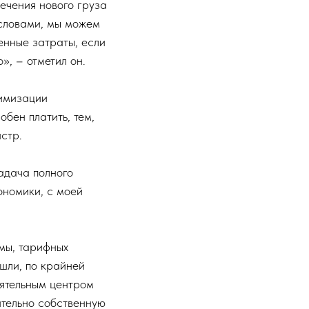
ечения нового груза
 словами, мы можем
енные затраты, если
», – отметил он.
симизации
обен платить, тем,
истр.
адача полного
ономики, с моей
мы, тарифных
ошли, по крайней
оятельным центром
ительно собственную