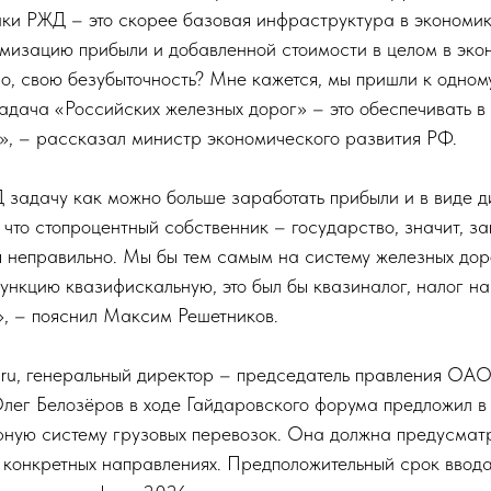
аки РЖД – это скорее базовая инфраструктура в экономик
мизацию прибыли и добавленной стоимости в целом в экон
о, свою безубыточность? Мне кажется, мы пришли к одному 
задача «Российских железных дорог» – это обеспечивать в
», – рассказал министр экономического развития РФ.
 задачу как можно больше заработать прибыли и в виде 
, что стопроцентный собственник – государство, значит, за
 неправильно. Мы бы тем самым на систему железных доро
нкцию квазифискальную, это был бы квазиналог, налог на
», – пояснил Максим Решетников.
ru, генеральный директор – председатель правления ОА
лег Белозёров в ходе Гайдаровского форума предложил в
фную систему грузовых перевозок. Она должна предусматр
 конкретных направлениях. Предположительный срок ввод