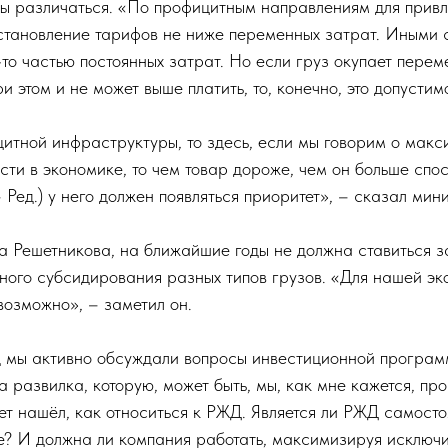
ы различаться. «По профицитным направлениям для привл
становление тарифов не ниже переменных затрат. Иными
то частью постоянных затрат. Но если груз окупает перем
и этом и не может выше платить, то, конечно, это допустимо
цитной инфраструктуры, то здесь, если мы говорим о мак
ти в экономике, то чем товар дороже, чем он больше спос
– Ред.) у него должен появляться приоритет», – сказал мин
Решетникова, на ближайшие годы не должна ставиться з
тного субсидирования разных типов грузов. «Для нашей эк
евозможно», – заметил он.
д мы активно обсуждали вопросы инвестиционной програм
а развилка, которую, может быть, мы, как мне кажется, пр
вет нашёл, как относиться к РЖД. Является ли РЖД самост
е? И должна ли компания работать, максимизируя исключ