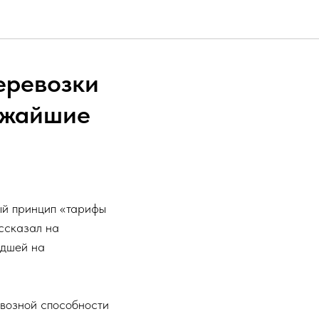
еревозки
ижайшие
ый принцип «тарифы
ссказал на
едшей на
овозной способности