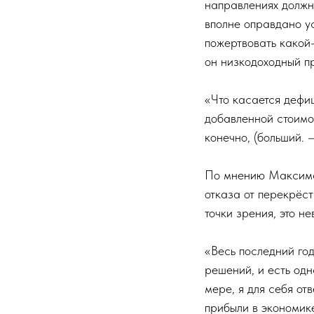
направлениях должн
вполне оправдано у
пожертвовать какой-
он низкодоходный пр
«Что касается дефи
добавленной стоимос
конечно, (больший. 
По мнению Максима 
отказа от перекрёс
точки зрения, это н
«Весь последний го
решений, и есть одн
мере, я для себя от
прибыли в экономик