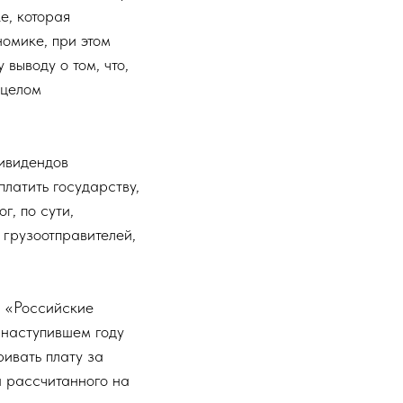
е, которая
омике, при этом
выводу о том, что,
 целом
дивидендов
платить государству,
г, по сути,
 грузоотправителей,
О «Российские
 наступившем году
ивать плату за
а рассчитанного на