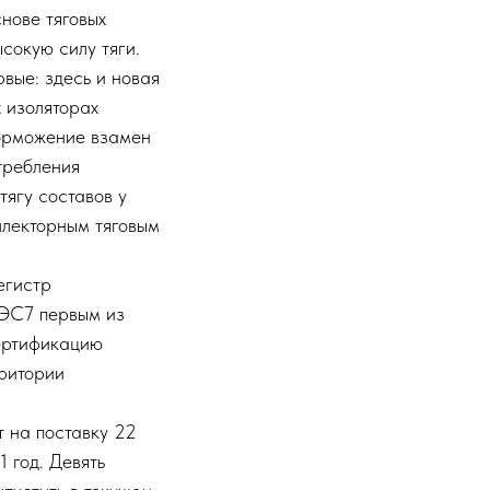
нове тяговых
сокую силу тяги.
вые: здесь и новая
 изоляторах
торможение взамен
требления
тягу составов у
ллекторным тяговым
егистр
2ЭС7 первым из
сертификацию
рритории
 на поставку 22
 год. Девять