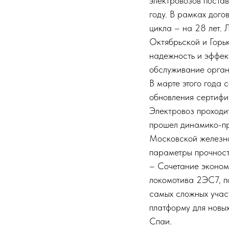
электровозов поста
году. В рамках дог
цикла – на 28 лет.
Октябрьской и Горь
надежность и эффек
обслуживание орган
В марте этого года 
обновления сертифи
Электровоз проходит
прошел динамико-пр
Московской железно
параметры прочност
– Сочетание эконом
локомотива 2ЭС7, по
самых сложных учас
платформу для новы
Спаи.