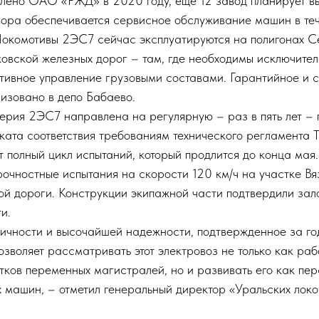
влено ОАО «РЖД» в 2020 году, еще 12 завод планирует вы
овора обеспечивается сервисное обслуживание машин в те
 Локомотивы 2ЭС7 сейчас эксплуатируются на полигонах С
ковской железных дорог – там, где необходимы исключител
тивное управление грузовыми составами. Гарантийное и 
изовано в депо Бабаево.
серия 2ЭС7 направлена на регулярную – раз в пять лет –
ката соответствия требованиям технического регламента 
 полный цикл испытаний, который продлится до конца мая
очностные испытания на скорости 120 км/ч на участке В
й дороги. Конструкции экипажной части подтвердили зал
и.
ичности и высочайшей надежности, подтвержденное за го
зволяет рассматривать этот электровоз не только как ра
тков переменных магистралей, но и развивать его как пе
х машин, – отметил генеральный директор «Уральских лок