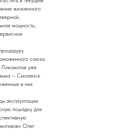
пустить в текущем
чение жизненного
еверной,
ьная мощность,
сервисное
 процедуру
Таможенного союза.
. Локомотив уже
язьма – Смоленск
оженные в них
ды эксплуатации
бочую лошадку для
рспективную
омотивов» Олег