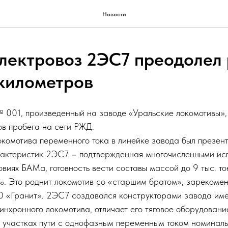
Новости
лектровоз 2ЭС7 преодолел 
километров
001, произведенный на заводе «Уральские локомотивы», 
ов пробега на сети РЖД.
комотива переменного тока в линейке завода был презент
актеристик 2ЭС7 – подтвержденная многочисленными исп
овиях БАМа, готовность вести составы массой до 9 тыс. то
. Это роднит локомотив со «старшим братом», зарекоме
 «Гранит». 2ЭС7 создавался конструкторами завода име
инхронного локомотива, отличает его тяговое оборудован
а участках пути с однофазным переменным током номина