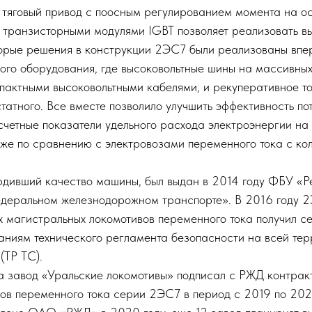
 тяговый привод с поосным регулированием момента на ос
 транзисторными модулями IGBT позволяет реализовать вы
торые решения в конструкции 2ЭС7 были реализованы впер
ого оборудования, где высоковольтные шины на массивных
пактными высоковольтными кабелями, и рекуперативное 
татного. Все вместе позволило улучшить эффективность по
четные показатели удельного расхода электроэнергии на 
е по сравнению с электровозами переменного тока с ко
рдивший качество машины, был выдан в 2014 году ФБУ «Р
деральном железнодорожном транспорте». В 2016 году 
х магистральных локомотивов переменного тока получил 
ваниям технического регламента безопасности на всей те
(ТР ТС).
а завод «Уральские локомотивы» подписал с РЖД контракт
зов переменного тока серии 2ЭС7 в период с 2019 по 2021