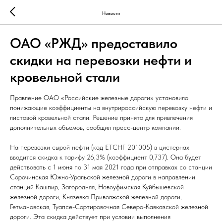
Новости
ОАО «РЖД» предоставило
скидки на перевозки нефти и
кровельной стали
Правление ОАО «Российские железные дороги» установило
понижающие коэффициенты на внутрироссийскую перевозку нефти и
листовой кровельной стали. Решение принято для привлечения
дополнительных объемов, сообщил пресс-центр компании.
На перевозки сырой нефти (код ЕТСНГ 201005) в цистернах
вводится скидка к тарифу 26,3% (коэффициент 0,737). Она будет
действовать с 1 июня по 31 мая 2021 года при отправках со станции
Сорочинская Южно-Уральской железной дороги в направлении
станций Кашпир, Загородняя, Новоуфимская Куйбышевской
железной дороги, Князевка Приволжской железной дороги,
Гетмановская, Туапсе-Сортировочная Северо-Кавказской железной
дороги. Эта скидка действует при условии выполнения